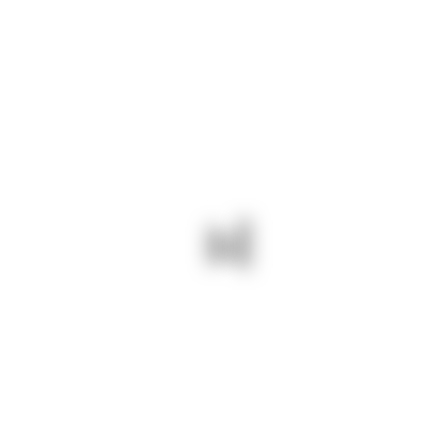
Seguridad
Priorizamos la seguridad en cada proceso,
protegiendo a nuestro equipo, clientes e
instalaciones.
⚙
Eficiencia
Optimizamos tiempos, recursos y procesos para
entregar resultados confiables y oportunos.